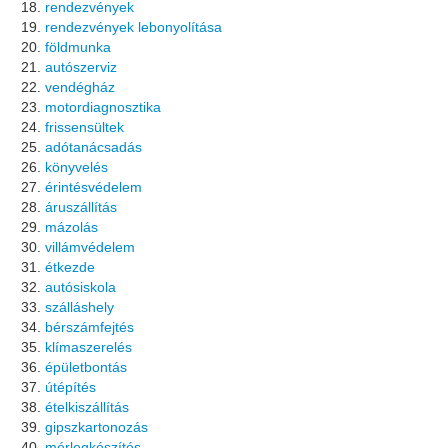
rendezvények
rendezvények lebonyolítása
földmunka
autószerviz
vendégház
motordiagnosztika
frissensültek
adótanácsadás
könyvelés
érintésvédelem
áruszállítás
mázolás
villámvédelem
étkezde
autósiskola
szálláshely
bérszámfejtés
klímaszerelés
épületbontás
útépítés
ételkiszállítás
gipszkartonozás
mérlegkészítés