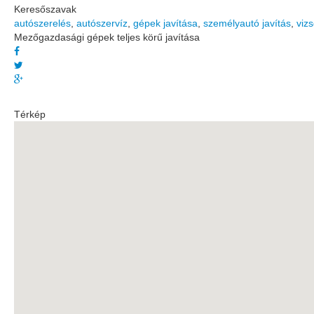
Keresőszavak
autószerelés
,
autószervíz
,
gépek javítása
,
személyautó javítás
,
vizs
Mezőgazdasági gépek teljes körű javítása
Térkép