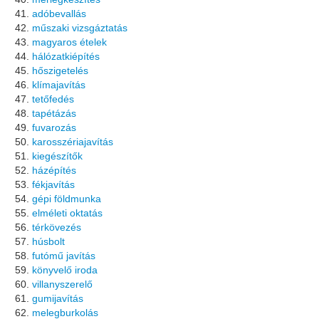
adóbevallás
műszaki vizsgáztatás
magyaros ételek
hálózatkiépítés
hőszigetelés
klímajavítás
tetőfedés
tapétázás
fuvarozás
karosszériajavítás
kiegészítők
házépítés
fékjavítás
gépi földmunka
elméleti oktatás
térkövezés
húsbolt
futómű javítás
könyvelő iroda
villanyszerelő
gumijavítás
melegburkolás