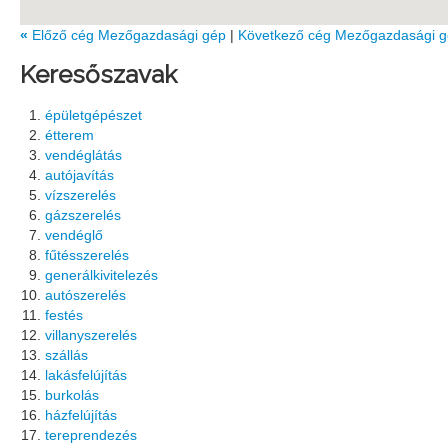
«
Előző cég Mezőgazdasági gép
|
Következő cég Mezőgazdasági 
Keresőszavak
épületgépészet
étterem
vendéglátás
autójavítás
vízszerelés
gázszerelés
vendéglő
fűtésszerelés
generálkivitelezés
autószerelés
festés
villanyszerelés
szállás
lakásfelújítás
burkolás
házfelújítás
tereprendezés