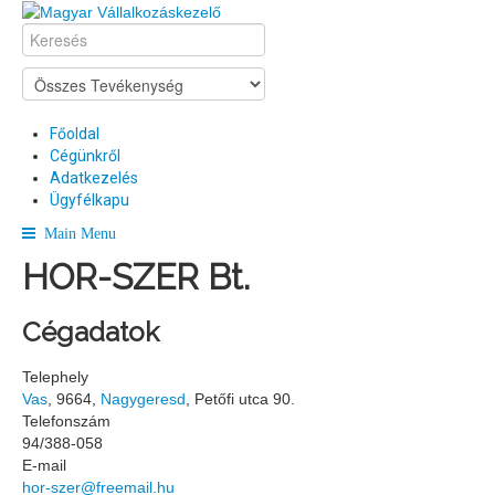
Főoldal
Cégünkről
Adatkezelés
Ügyfélkapu
Main Menu
HOR-SZER Bt.
Cégadatok
Telephely
Vas
, 9664,
Nagygeresd
, Petőfi utca 90.
Telefonszám
94/388-058
E-mail
hor-szer@freemail.hu