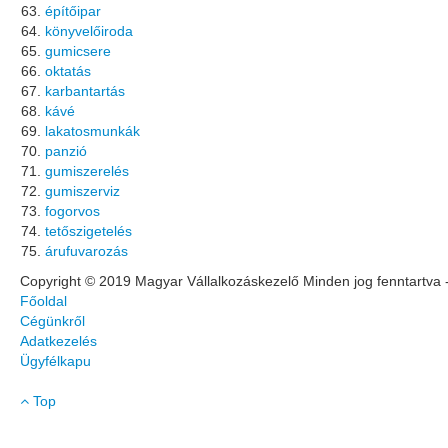
építőipar
könyvelőiroda
gumicsere
oktatás
karbantartás
kávé
lakatosmunkák
panzió
gumiszerelés
gumiszerviz
fogorvos
tetőszigetelés
árufuvarozás
Copyright © 2019 Magyar Vállalkozáskezelő Minden jog fenntartva 
Főoldal
Cégünkről
Adatkezelés
Ügyfélkapu
Top