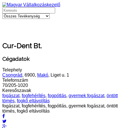
Cur-Dent Bt.
Cégadatok
Telephely
Csongrád
, 6900,
Makó
, Liget u. 1
Telefonszám
70/205-1020
Keresőszavak
fogászat
,
fogfehérítés
,
fogpótlás
,
gyermek fogászat
,
öntött
tömés
,
fogkő eltávolítás
fogászat, fogfehérítés, fogpótlás, gyermek fogászat, öntött
tömés, fogkő eltávolítás