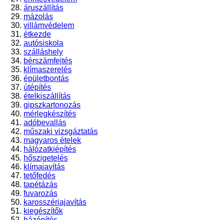
áruszállítás
mázolás
villámvédelem
étkezde
autósiskola
szálláshely
bérszámfejtés
klímaszerelés
épületbontás
útépítés
ételkiszállítás
gipszkartonozás
mérlegkészítés
adóbevallás
műszaki vizsgáztatás
magyaros ételek
hálózatkiépítés
hőszigetelés
klímajavítás
tetőfedés
tapétázás
fuvarozás
karosszériajavítás
kiegészítők
házépítés