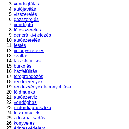
vendéglátás
autójavítás
vízszerelés
gázszerelés
vendéglő
fűtésszerelés
generálkivitelezés
autószerelés
festés
villanyszerelés
szállás
lakásfelújítás
burkolás
házfelújítás
tereprendezés
rendezvények
rendezvények lebonyolítása
földmunka
autószerviz
vendégház
motordiagnosztika
frissensültek
adótanácsadás
könyvelés
érintésvédelem