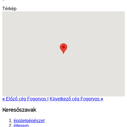
Térkép
«
Előző cég Fogorvos
|
Következő cég Fogorvos
»
Keresőszavak
épületgépészet
étterem