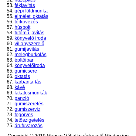
fékjavítás
gépi földmunka
elméleti oktatás
térkövezés
húsbolt
futómű javítás
könyvelő iroda
villanyszerelő
gumijavítás
melegburkolás
építőipar
könyvelőiroda
gumicsere
oktatás
karbantartás
kávé
lakatosmunkák
panzió
gumiszerelés
gumiszerviz
fogorvos
tetőszigetelés
árufuvarozás
Copyright © 2019 Magyar Vállalkozáskezelő Minden jog