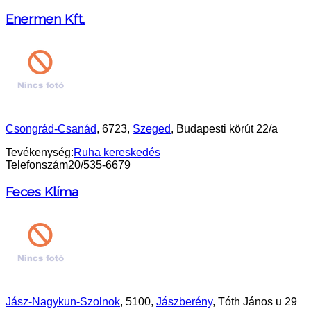
Enermen Kft.
Csongrád-Csanád
, 6723,
Szeged
, Budapesti körút 22/a
Tevékenység:
Ruha kereskedés
Telefonszám
20/535-6679
Feces Klíma
Jász-Nagykun-Szolnok
, 5100,
Jászberény
, Tóth János u 29