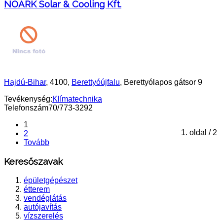
NOÁRK Solar & Cooling Kft.
Hajdú-Bihar
, 4100,
Berettyóújfalu
, Berettyólapos gátsor 9
Tevékenység:
Klímatechnika
Telefonszám
70/773-3292
1
1. oldal / 2
2
Tovább
Keresőszavak
épületgépészet
étterem
vendéglátás
autójavítás
vízszerelés