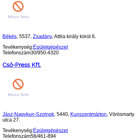
Békés
, 5537,
Zsadány
, Attila király körút 6.
Tevékenység:
Épületgépészet
Telefonszám
30/950-4320
Cső-Press Kft.
Jász-Nagykun-Szolnok
, 5440,
Kunszentmárton
, Vörösmarty
utca 27.
Tevékenység:
Épületgépészet
Telefonszám
56/461-894