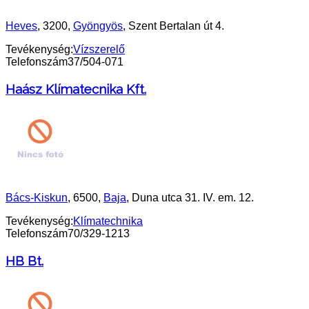
Heves
, 3200,
Gyöngyös
, Szent Bertalan út 4.
Tevékenység:
Vízszerelő
Telefonszám
37/504-071
Haász Klímatecnika Kft.
Bács-Kiskun
, 6500,
Baja
, Duna utca 31. IV. em. 12.
Tevékenység:
Klímatechnika
Telefonszám
70/329-1213
HB Bt.