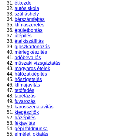
étkezde
autósiskola
szálláshely
bérszámfejtés
klímaszerelés
épületbontás
útépítés
ételkiszállítás
gipszkartonozás
mérlegkészítés
adóbevallás
műszaki vizsgáztatás
magyaros ételek
hálózatkiépítés
hőszigetelés
klímajavítás
tetőfedés
tapétázás
fuvarozás
karosszériajavítás
kiegészítők
házépítés
fékjavítás
gépi földmunka
elméleti oktatás