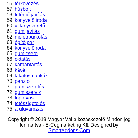
térkövezés
húsbolt
futómű javítás
könyvelő iroda
villanyszerelő
gumijavítás
melegburkolás
építőipar
könyvelőiroda
gumicsere
oktatás
karbantartás
kávé
lakatosmunkák
panzió
gumiszerelés
gumiszerviz
fogorvos
tetőszigetelés
árufuvarozás
Copyright © 2019 Magyar Vállalkozáskezelő Minden jog
fenntartva - E-Cégmarketing Kft.
Designed by
SmartAddons.Com