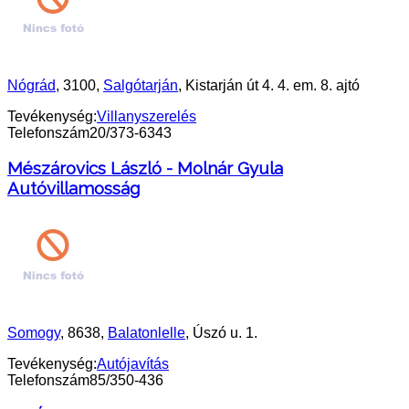
Nógrád
, 3100,
Salgótarján
, Kistarján út 4. 4. em. 8. ajtó
Tevékenység:
Villanyszerelés
Telefonszám
20/373-6343
Mészárovics László - Molnár Gyula
Autóvillamosság
Somogy
, 8638,
Balatonlelle
, Úszó u. 1.
Tevékenység:
Autójavítás
Telefonszám
85/350-436