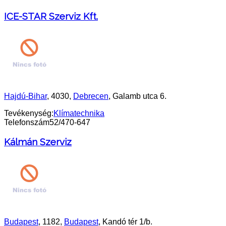
ICE-STAR Szerviz Kft.
Hajdú-Bihar
, 4030,
Debrecen
, Galamb utca 6.
Tevékenység:
Klímatechnika
Telefonszám
52/470-647
Kálmán Szerviz
Budapest
, 1182,
Budapest
, Kandó tér 1/b.