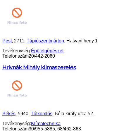
Pest
, 2711,
Tápiószentmárton
, Hatvani hegy 1
Tevékenység:
Épületgépészet
Telefonszám
20/442-2060
Hrivnák Mihály klimaszerelés
Békés
, 5940,
Tótkomlós
, Béla király utca 52.
Tevékenység:
Klímatechnika
Telefonszám
30/955-5885, 68/462-863