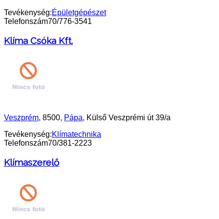
Tevékenység:
Épületgépészet
Telefonszám
70/776-3541
Klíma Csóka Kft.
Veszprém
, 8500,
Pápa
, Külső Veszprémi út 39/a
Tevékenység:
Klímatechnika
Telefonszám
70/381-2223
Klímaszerelő