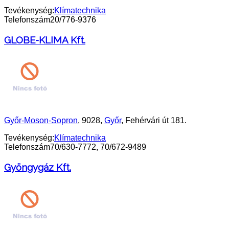
Tevékenység:
Klímatechnika
Telefonszám
20/776-9376
GLOBE-KLIMA Kft.
Győr-Moson-Sopron
, 9028,
Győr
, Fehérvári út 181.
Tevékenység:
Klímatechnika
Telefonszám
70/630-7772, 70/672-9489
Gyöngygáz Kft.