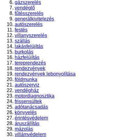
gázszerelés
vendéglő
fűtésszerelés
generálkivitelezés
autószerelés
festés
villanyszerelés
szállás
lakásfelújítás
burkolás
házfelújítás
tereprendezés
rendezvények
rendezvények lebonyolítása
földmunka
autószerviz
vendégház
motordiagnosztika
frissensültek
adótanácsadás
könyvelés
érintésvédelem
áruszállítás
mázolás
villámvédelem