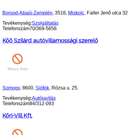
Borsod-Abaúj-Zemplén
, 3518,
Miskolc
, Faller Jenő utca 32
Tevékenység:
Szolgáltatás
Telefonszám
70/369-5656
Köő Szilárd autóvillamossági szerelő
Somogy
, 8600,
Siófok
, Rózsa u. 25.
Tevékenység:
Autójavítás
Telefonszám
84/312-093
Köri-Vill Kft.