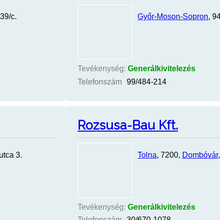
39/c.
Győr-Moson-Sopron
, 9
Tevékenység:
Generálkivitelezés
Telefonszám
99/484-214
Rozsusa-Bau Kft.
utca 3.
Tolna
, 7200,
Dombóvár
Tevékenység:
Generálkivitelezés
Telefonszám
30/670-1078