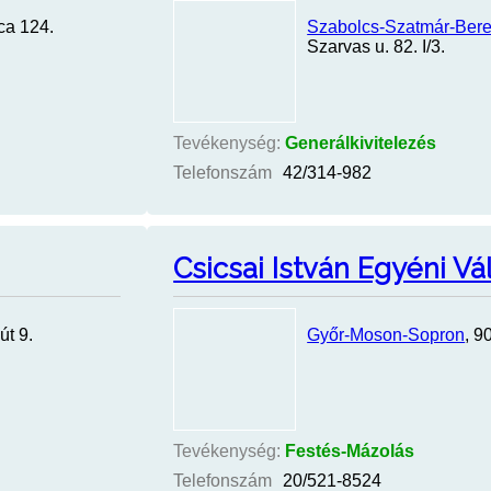
ca 124.
Szabolcs-Szatmár-Ber
Szarvas u. 82. I/3.
Tevékenység:
Generálkivitelezés
Telefonszám
42/314-982
Csicsai István Egyéni Vá
út 9.
Győr-Moson-Sopron
, 9
Tevékenység:
Festés-Mázolás
Telefonszám
20/521-8524