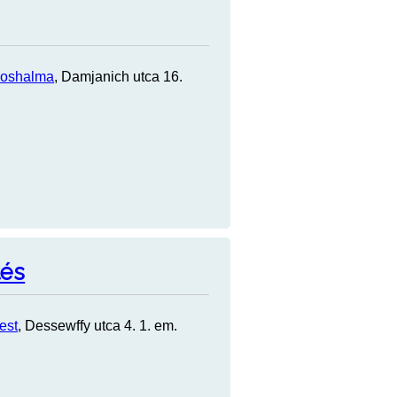
noshalma
, Damjanich utca 16.
tés
est
, Dessewffy utca 4. 1. em.