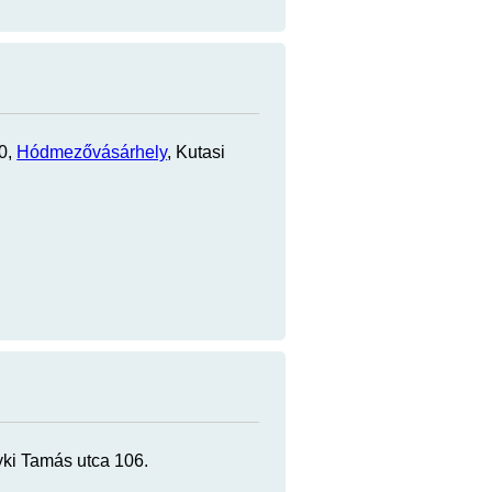
00,
Hódmezővásárhely
, Kutasi
yki Tamás utca 106.