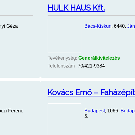
HULK HAUS Kft.
nyi Géza
Bács-Kiskun
, 6440,
Já
Tevékenység:
Generálkivitelezés
Telefonszám
70/421-9384
Kovács Ernő – Faházépí
óczi Ferenc
Budapest
, 1066,
Budap
5.