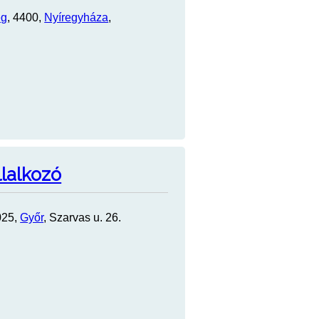
eg
, 4400,
Nyíregyháza
,
llalkozó
025,
Győr
, Szarvas u. 26.