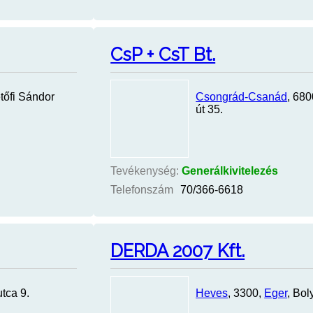
CsP + CsT Bt.
etőfi Sándor
Csongrád-Csanád
, 68
út 35.
Tevékenység:
Generálkivitelezés
Telefonszám
70/366-6618
DERDA 2007 Kft.
tca 9.
Heves
, 3300,
Eger
, Bol