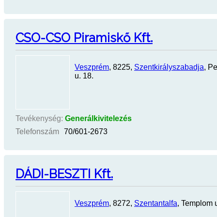
CSO-CSO Piramiskő Kft.
Veszprém
, 8225,
Szentkirályszabadja
, P
u. 18.
Tevékenység:
Generálkivitelezés
Telefonszám
70/601-2673
DÁDI-BESZTI Kft.
Veszprém
, 8272,
Szentantalfa
, Templom u