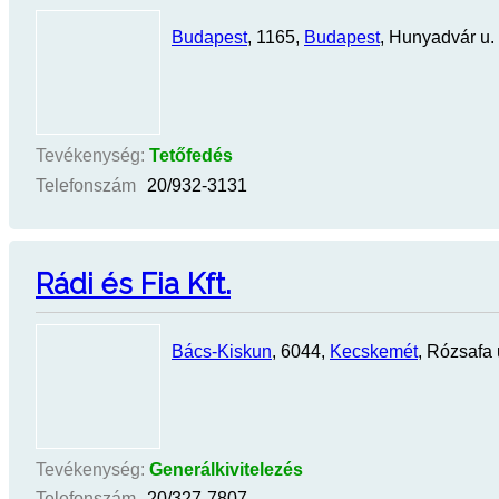
Budapest
, 1165,
Budapest
, Hunyadvár u. 
Tevékenység:
Tetőfedés
Telefonszám
20/932-3131
Rádi és Fia Kft.
Bács-Kiskun
, 6044,
Kecskemét
, Rózsafa 
Tevékenység:
Generálkivitelezés
Telefonszám
20/327-7807