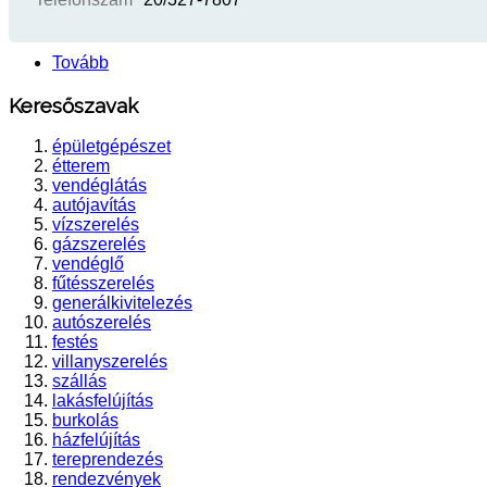
Tovább
Keresőszavak
épületgépészet
étterem
vendéglátás
autójavítás
vízszerelés
gázszerelés
vendéglő
fűtésszerelés
generálkivitelezés
autószerelés
festés
villanyszerelés
szállás
lakásfelújítás
burkolás
házfelújítás
tereprendezés
rendezvények