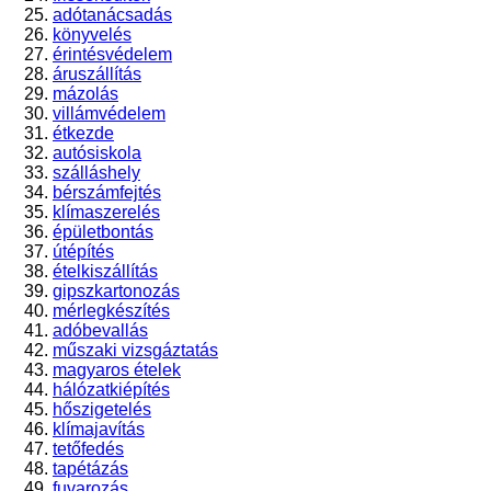
adótanácsadás
könyvelés
érintésvédelem
áruszállítás
mázolás
villámvédelem
étkezde
autósiskola
szálláshely
bérszámfejtés
klímaszerelés
épületbontás
útépítés
ételkiszállítás
gipszkartonozás
mérlegkészítés
adóbevallás
műszaki vizsgáztatás
magyaros ételek
hálózatkiépítés
hőszigetelés
klímajavítás
tetőfedés
tapétázás
fuvarozás