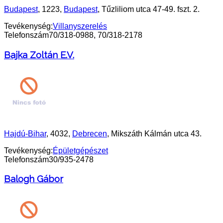
Budapest
, 1223,
Budapest
, Tűzliliom utca 47-49. fszt. 2.
Tevékenység:
Villanyszerelés
Telefonszám
70/318-0988, 70/318-2178
Bajka Zoltán E.V.
Hajdú-Bihar
, 4032,
Debrecen
, Mikszáth Kálmán utca 43.
Tevékenység:
Épületgépészet
Telefonszám
30/935-2478
Balogh Gábor