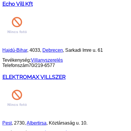
Echo Vill Kft
Hajdú-Bihar
, 4033,
Debrecen
, Sarkadi Imre u. 61
Tevékenység:
Villanyszerelés
Telefonszám
70/219-6577
ELEKTROMAX VILLSZER
Pest
, 2730,
Albertirsa
, Köztársaság u. 10.