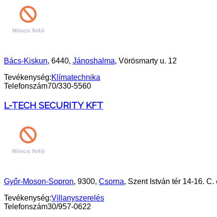
Bács-Kiskun
, 6440,
Jánoshalma
, Vörösmarty u. 12
Tevékenység:
Klímatechnika
Telefonszám
70/330-5560
L-TECH SECURITY KFT
Győr-Moson-Sopron
, 9300,
Csorna
, Szent István tér 14-16. C. 
Tevékenység:
Villanyszerelés
Telefonszám
30/957-0622