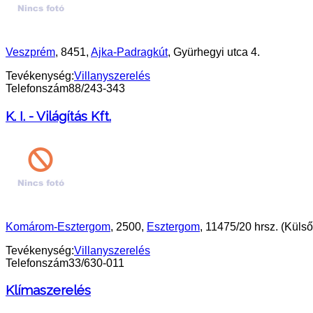
Veszprém
, 8451,
Ajka-Padragkút
, Gyürhegyi utca 4.
Tevékenység:
Villanyszerelés
Telefonszám
88/243-343
K. I. - Világítás Kft.
Komárom-Esztergom
, 2500,
Esztergom
, 11475/20 hrsz. (Küls
Tevékenység:
Villanyszerelés
Telefonszám
33/630-011
Klímaszerelés