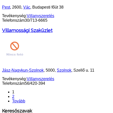
Pest
, 2600,
Vác
, Budapesti főút 38
Tevékenység:
Villanyszerelés
Telefonszám
30/713-6665
Villamossági Szaküzlet
Jász-Nagykun-Szolnok
, 5000,
Szolnok
, Szellő u. 11
Tevékenység:
Villanyszerelés
Telefonszám
56/420-394
1
2
Tovább
Keresőszavak