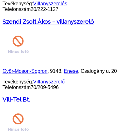
Tevékenység:
Villanyszerelés
Telefonszám
20/222-1127
Szendi Zsolt Ákos – villanyszerelő
Győr-Moson-Sopron
, 9143,
Enese
, Csalogány u. 20
Tevékenység:
Villanyszerelő
Telefonszám
70/209-5496
Vill-Tel Bt.