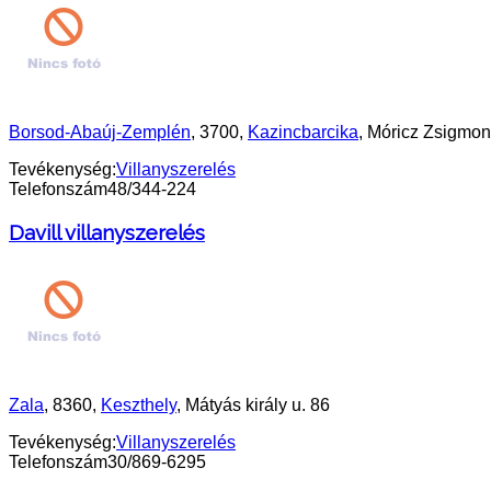
Borsod-Abaúj-Zemplén
, 3700,
Kazincbarcika
, Móricz Zsigmond 
Tevékenység:
Villanyszerelés
Telefonszám
48/344-224
Davill villanyszerelés
Zala
, 8360,
Keszthely
, Mátyás király u. 86
Tevékenység:
Villanyszerelés
Telefonszám
30/869-6295