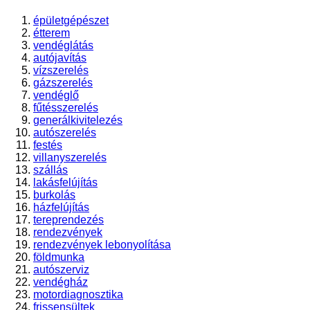
épületgépészet
étterem
vendéglátás
autójavítás
vízszerelés
gázszerelés
vendéglő
fűtésszerelés
generálkivitelezés
autószerelés
festés
villanyszerelés
szállás
lakásfelújítás
burkolás
házfelújítás
tereprendezés
rendezvények
rendezvények lebonyolítása
földmunka
autószerviz
vendégház
motordiagnosztika
frissensültek