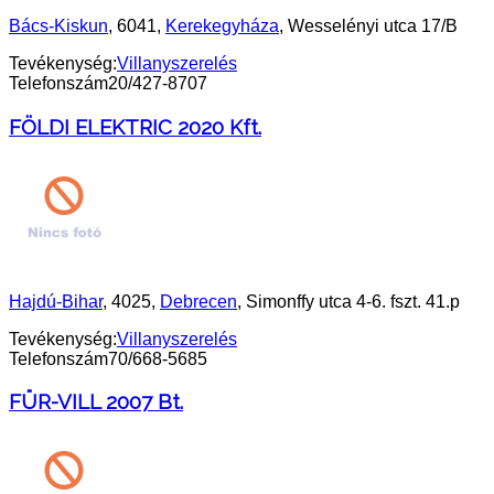
Bács-Kiskun
, 6041,
Kerekegyháza
, Wesselényi utca 17/B
Tevékenység:
Villanyszerelés
Telefonszám
20/427-8707
FÖLDI ELEKTRIC 2020 Kft.
Hajdú-Bihar
, 4025,
Debrecen
, Simonffy utca 4-6. fszt. 41.p
Tevékenység:
Villanyszerelés
Telefonszám
70/668-5685
FÜR-VILL 2007 Bt.