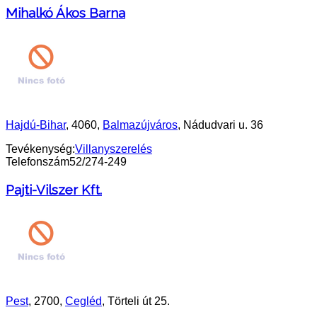
Mihalkó Ákos Barna
Hajdú-Bihar
, 4060,
Balmazújváros
, Nádudvari u. 36
Tevékenység:
Villanyszerelés
Telefonszám
52/274-249
Pajti-Vilszer Kft.
Pest
, 2700,
Cegléd
, Törteli út 25.