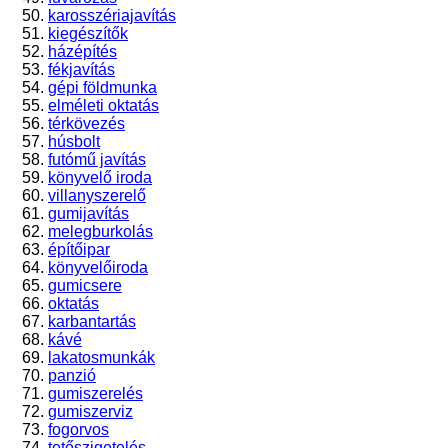
karosszériajavítás
kiegészítők
házépítés
fékjavítás
gépi földmunka
elméleti oktatás
térkövezés
húsbolt
futómű javítás
könyvelő iroda
villanyszerelő
gumijavítás
melegburkolás
építőipar
könyvelőiroda
gumicsere
oktatás
karbantartás
kávé
lakatosmunkák
panzió
gumiszerelés
gumiszerviz
fogorvos
tetőszigetelés