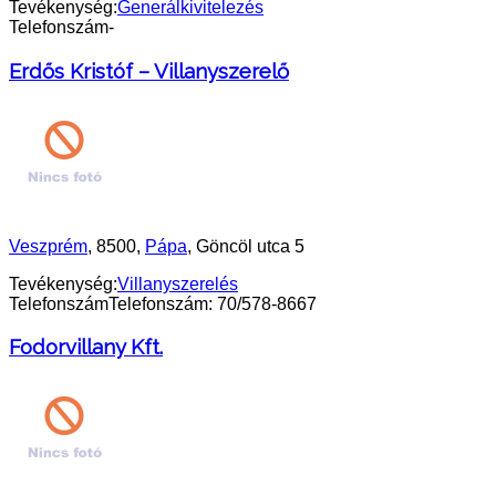
Tevékenység:
Generálkivitelezés
Telefonszám
-
Erdős Kristóf – Villanyszerelő
Veszprém
, 8500,
Pápa
, Göncöl utca 5
Tevékenység:
Villanyszerelés
Telefonszám
Telefonszám: 70/578-8667
Fodorvillany Kft.