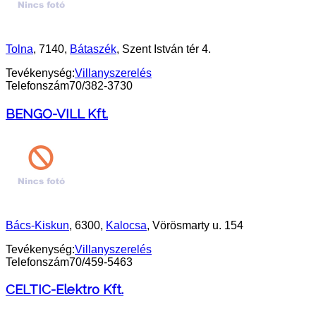
Tolna
, 7140,
Bátaszék
, Szent István tér 4.
Tevékenység:
Villanyszerelés
Telefonszám
70/382-3730
BENGO-VILL Kft.
Bács-Kiskun
, 6300,
Kalocsa
, Vörösmarty u. 154
Tevékenység:
Villanyszerelés
Telefonszám
70/459-5463
CELTIC-Elektro Kft.