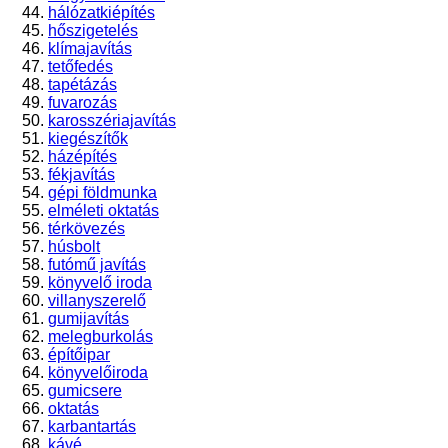
hálózatkiépítés
hőszigetelés
klímajavítás
tetőfedés
tapétázás
fuvarozás
karosszériajavítás
kiegészítők
házépítés
fékjavítás
gépi földmunka
elméleti oktatás
térkövezés
húsbolt
futómű javítás
könyvelő iroda
villanyszerelő
gumijavítás
melegburkolás
építőipar
könyvelőiroda
gumicsere
oktatás
karbantartás
kávé