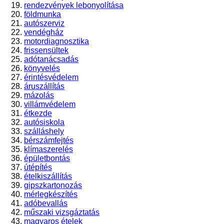
rendezvények lebonyolítása
földmunka
autószerviz
vendégház
motordiagnosztika
frissensültek
adótanácsadás
könyvelés
érintésvédelem
áruszállítás
mázolás
villámvédelem
étkezde
autósiskola
szálláshely
bérszámfejtés
klímaszerelés
épületbontás
útépítés
ételkiszállítás
gipszkartonozás
mérlegkészítés
adóbevallás
műszaki vizsgáztatás
magyaros ételek