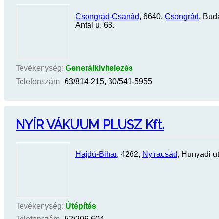
Csongrád-Csanád
, 6640,
Csongrád
, Bud
Antal u. 63.
Tevékenység:
Generálkivitelezés
Telefonszám
63/814-215, 30/541-5955
NYÍR VÁKUUM PLUSZ Kft.
Hajdú-Bihar
, 4262,
Nyíracsád
, Hunyadi ut
Tevékenység:
Útépítés
Telefonszám
52/206-604