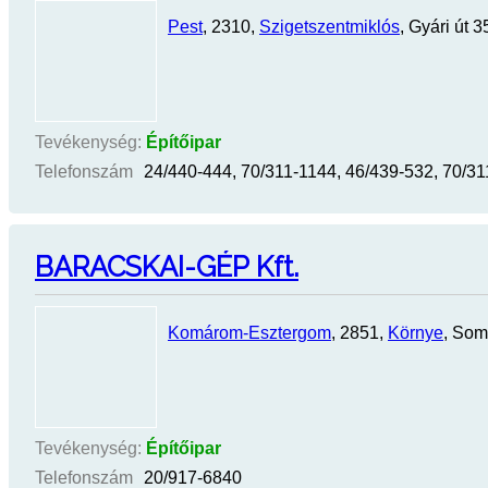
Pest
, 2310,
Szigetszentmiklós
, Gyári út 3
Tevékenység:
Építőipar
Telefonszám
24/440-444, 70/311-1144, 46/439-532, 70/3
BARACSKAI-GÉP Kft.
Komárom-Esztergom
, 2851,
Környe
, Soml
Tevékenység:
Építőipar
Telefonszám
20/917-6840