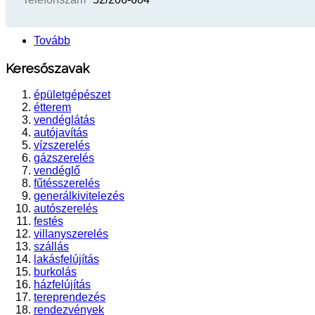
Tovább
Keresőszavak
épületgépészet
étterem
vendéglátás
autójavítás
vízszerelés
gázszerelés
vendéglő
fűtésszerelés
generálkivitelezés
autószerelés
festés
villanyszerelés
szállás
lakásfelújítás
burkolás
házfelújítás
tereprendezés
rendezvények