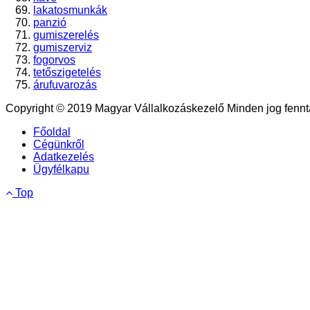
lakatosmunkák
panzió
gumiszerelés
gumiszerviz
fogorvos
tetőszigetelés
árufuvarozás
Copyright © 2019 Magyar Vállalkozáskezelő Minden jog fennta
Főoldal
Cégünkről
Adatkezelés
Ügyfélkapu
Top