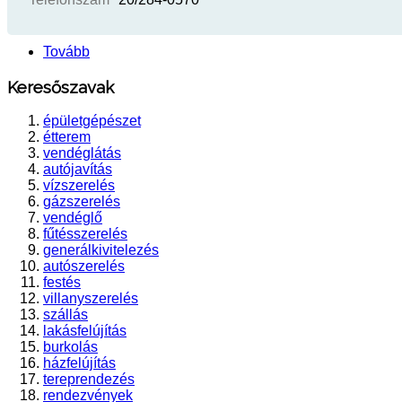
Tovább
Keresőszavak
épületgépészet
étterem
vendéglátás
autójavítás
vízszerelés
gázszerelés
vendéglő
fűtésszerelés
generálkivitelezés
autószerelés
festés
villanyszerelés
szállás
lakásfelújítás
burkolás
házfelújítás
tereprendezés
rendezvények