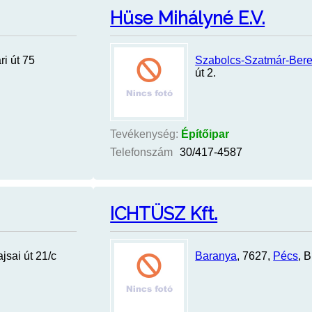
Hüse Mihályné E.V.
ri út 75
Szabolcs-Szatmár-Ber
út 2.
Tevékenység:
Építőipar
Telefonszám
30/417-4587
ICHTÜSZ Kft.
ajsai út 21/c
Baranya
, 7627,
Pécs
, 