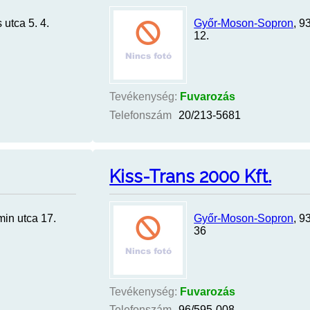
 utca 5. 4.
Győr-Moson-Sopron
, 9
12.
Tevékenység:
Fuvarozás
Telefonszám
20/213-5681
Kiss-Trans 2000 Kft.
min utca 17.
Győr-Moson-Sopron
, 9
36
Tevékenység:
Fuvarozás
Telefonszám
96/595-008