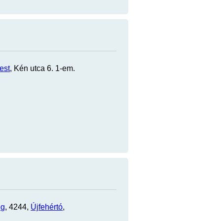
est
, Kén utca 6. 1-em.
eg
, 4244,
Újfehértó
,