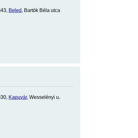
343,
Beled
, Bartók Béla utca
330,
Kapuvár
, Wesselényi u.