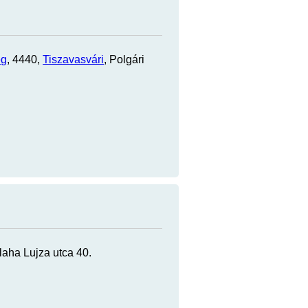
eg
, 4440,
Tiszavasvári
, Polgári
Blaha Lujza utca 40.