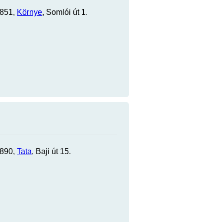
2851,
Környe
, Somlói út 1.
2890,
Tata
, Baji út 15.