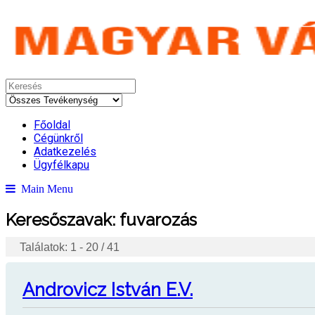
Főoldal
Cégünkről
Adatkezelés
Ügyfélkapu
Main Menu
Keresőszavak:
fuvarozás
Találatok: 1 - 20 / 41
Androvicz István E.V.