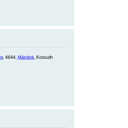
eg
, 4644,
Mándok
, Kossuth