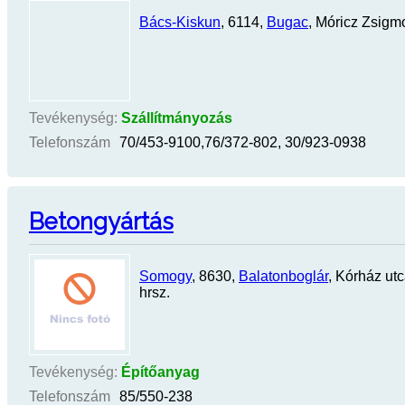
Bács-Kiskun
, 6114,
Bugac
, Móricz Zsigm
Tevékenység:
Szállítmányozás
Telefonszám
70/453-9100,76/372-802, 30/923-0938
Betongyártás
Somogy
, 8630,
Balatonboglár
, Kórház ut
hrsz.
Tevékenység:
Építőanyag
Telefonszám
85/550-238