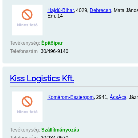
Hajdú-Bihar
, 4029,
Debrecen
, Mata János
Em. 14
Tevékenység:
Építőipar
Telefonszám
30/496-9140
Kiss Logistics Kft.
Komárom-Esztergom
, 2941,
ÁcsÁcs
, Jáz
Tevékenység:
Szállítmányozás
Telefonszám
20/284-0570