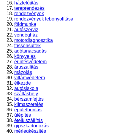
házfelújítás
tereprendezés
rendezvények
rendezvények lebonyolítása
földmunka
autószerviz
vendégház
motordiagnosztika
frissensültek
adótanácsadás
könyvelés
érintésvédelem
áruszállítás
mázolás
villámvédelem
étkezde
autósiskola
szálláshely
bérszámfejtés
klímaszerelés
épületbontás
útépítés
ételkiszállítás
gipszkartonozás
mérlegkészítés