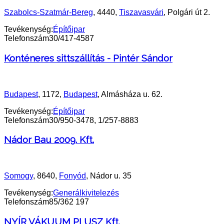
Szabolcs-Szatmár-Bereg
, 4440,
Tiszavasvári
, Polgári út 2.
Tevékenység:
Építőipar
Telefonszám
30/417-4587
Konténeres sittszállítás - Pintér Sándor
Budapest
, 1172,
Budapest
, Almásháza u. 62.
Tevékenység:
Építőipar
Telefonszám
30/950-3478, 1/257-8883
Nádor Bau 2009. Kft.
Somogy
, 8640,
Fonyód
, Nádor u. 35
Tevékenység:
Generálkivitelezés
Telefonszám
85/362 197
NYÍR VÁKUUM PLUSZ Kft.