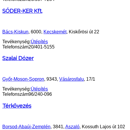
SÓDER-KER Kft.
Bács-Kiskun
, 6000,
Kecskemét
, Kiskőrösi út 22
Tevékenység:
Útépítés
Telefonszám
20/401-5155
Szalai Dózer
Győr-Moson-Sopron
, 9343,
Vásárosfalu
, 17/1
Tevékenység:
Útépítés
Telefonszám
96/240-096
Térkövezés
Borsod-Abaúj-Zemplén
, 3841,
Aszaló
, Kossuth Lajos út 102