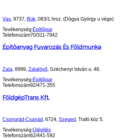
Vas
, 9737,
Bük
, 083/1 hrsz. (Dógya György u vége)
Tevékenység:
Építőipar
Telefonszám
70/311-7942
Építőanyag Fuvarozás És Földmunka
Zala
, 8999,
Zalalövő
, Széchenyi István u. 46.
Tevékenység:
Építőipar
Telefonszám
92/471-355
FöldgépTrans Kft.
Csongrád-Csanád
, 6724,
Szeged
, Trafó köz 5.
Tevékenység:
Útépítés
Telefonszám
62/441-592