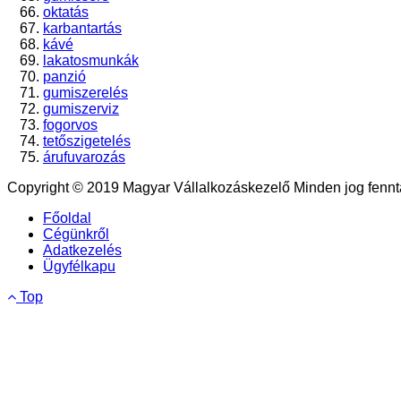
oktatás
karbantartás
kávé
lakatosmunkák
panzió
gumiszerelés
gumiszerviz
fogorvos
tetőszigetelés
árufuvarozás
Copyright © 2019 Magyar Vállalkozáskezelő Minden jog fennta
Főoldal
Cégünkről
Adatkezelés
Ügyfélkapu
Top