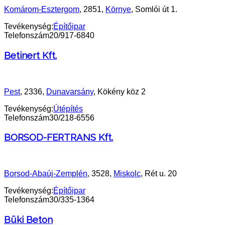
Komárom-Esztergom
, 2851,
Környe
, Somlói út 1.
Tevékenység:
Építőipar
Telefonszám
20/917-6840
Betinert Kft.
Pest
, 2336,
Dunavarsány
, Kökény köz 2
Tevékenység:
Útépítés
Telefonszám
30/218-6556
BORSOD-FERTRANS Kft.
Borsod-Abaúj-Zemplén
, 3528,
Miskolc
, Rét u. 20
Tevékenység:
Építőipar
Telefonszám
30/335-1364
Büki Beton