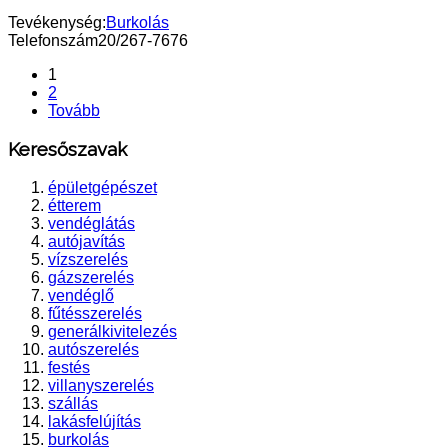
Tevékenység:
Burkolás
Telefonszám
20/267-7676
1
2
Tovább
Keresőszavak
épületgépészet
étterem
vendéglátás
autójavítás
vízszerelés
gázszerelés
vendéglő
fűtésszerelés
generálkivitelezés
autószerelés
festés
villanyszerelés
szállás
lakásfelújítás
burkolás