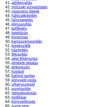
adóbevallás
műszaki vizsgáztatás
magyaros ételek
hálózatkiépítés
hőszigetelés
klímajavítás
tetőfedés
tapétázás
fuvarozás
karosszériajavítás
kiegészítők
házépítés
fékjavítás
gépi földmunka
elméleti oktatás
térkövezés
húsbolt
futómű javítás
könyvelő iroda
villanyszerelő
gumijavítás
melegburkolás
építőipar
könyvelőiroda
gumicsere