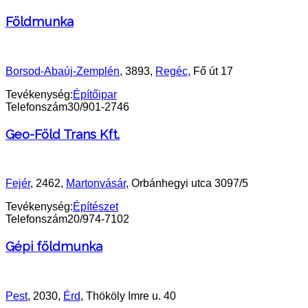
Földmunka
Borsod-Abaúj-Zemplén
, 3893,
Regéc
, Fő út 17
Tevékenység:
Építőipar
Telefonszám
30/901-2746
Geo-Föld Trans Kft.
Fejér
, 2462,
Martonvásár
, Orbánhegyi utca 3097/5
Tevékenység:
Építészet
Telefonszám
20/974-7102
Gépi földmunka
Pest
, 2030,
Érd
, Thököly Imre u. 40