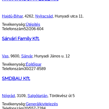
Hajdú-Bihar
, 4262,
Nyíracsád
, Hunyadi utca 11.
Tevékenység:
Útépítés
Telefonszám
52/206-604
Sárvári Family Kft.
Vas
, 9600,
Sárvár
, Hunyadi János u. 12
Tevékenység:
Építőipar
Telefonszám
30/227-8589
SMDBAU Kft.
Nógrád
, 3109,
Salgótarján
, Törökvész út 5
Tevékenység:
Generálkivitelezés
Telefonszám
20/557-7284