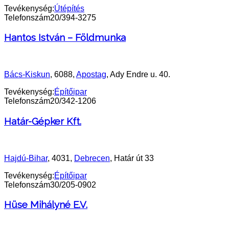
Tevékenység:
Útépítés
Telefonszám
20/394-3275
Hantos István – Földmunka
Bács-Kiskun
, 6088,
Apostag
, Ady Endre u. 40.
Tevékenység:
Építőipar
Telefonszám
20/342-1206
Határ-Gépker Kft.
Hajdú-Bihar
, 4031,
Debrecen
, Határ út 33
Tevékenység:
Építőipar
Telefonszám
30/205-0902
Hüse Mihályné E.V.