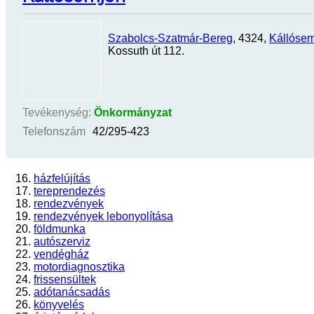
Szabolcs-Szatmár-Bereg
, 4324,
Kállóse
Kossuth út 112.
Tevékenység:
Önkormányzat
Telefonszám
42/295-423
házfelújítás
tereprendezés
rendezvények
rendezvények lebonyolítása
földmunka
autószerviz
vendégház
motordiagnosztika
frissensültek
adótanácsadás
könyvelés