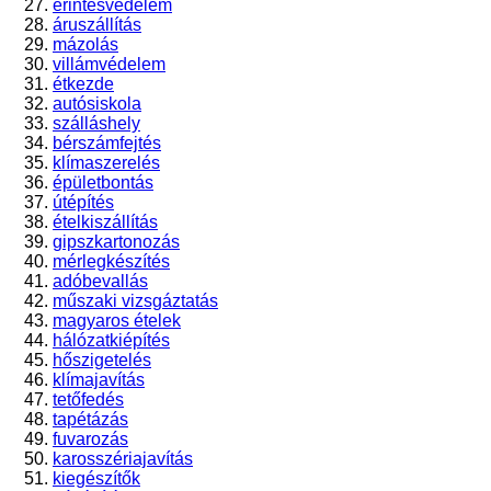
érintésvédelem
áruszállítás
mázolás
villámvédelem
étkezde
autósiskola
szálláshely
bérszámfejtés
klímaszerelés
épületbontás
útépítés
ételkiszállítás
gipszkartonozás
mérlegkészítés
adóbevallás
műszaki vizsgáztatás
magyaros ételek
hálózatkiépítés
hőszigetelés
klímajavítás
tetőfedés
tapétázás
fuvarozás
karosszériajavítás
kiegészítők