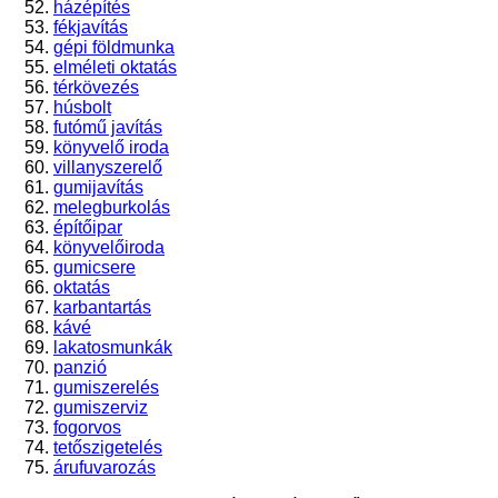
házépítés
fékjavítás
gépi földmunka
elméleti oktatás
térkövezés
húsbolt
futómű javítás
könyvelő iroda
villanyszerelő
gumijavítás
melegburkolás
építőipar
könyvelőiroda
gumicsere
oktatás
karbantartás
kávé
lakatosmunkák
panzió
gumiszerelés
gumiszerviz
fogorvos
tetőszigetelés
árufuvarozás