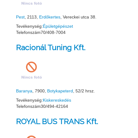
Pest
, 2113,
Erdőkertes
, Vereckei utca 38.
Tevékenység:
Épületgépészet
Telefonszám
70/408-7004
Racionál Tuning Kft.
Baranya
, 7900,
Botykapeterd
, 52/2 hrsz.
Tevékenység:
Kiskereskedés
Telefonszám
30/494-42164
ROYAL BUS TRANS Kft.