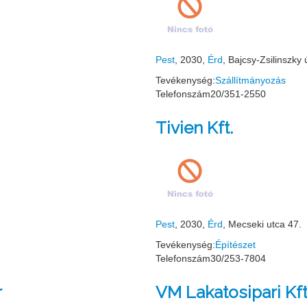
Pest
, 2030,
Érd
, Bajcsy-Zsilinszky 
Tevékenység:
Szállítmányozás
Telefonszám
20/351-2550
Tivien Kft.
Pest
, 2030,
Érd
, Mecseki utca 47.
Tevékenység:
Építészet
Telefonszám
30/253-7804
r
VM Lakatosipari Kf