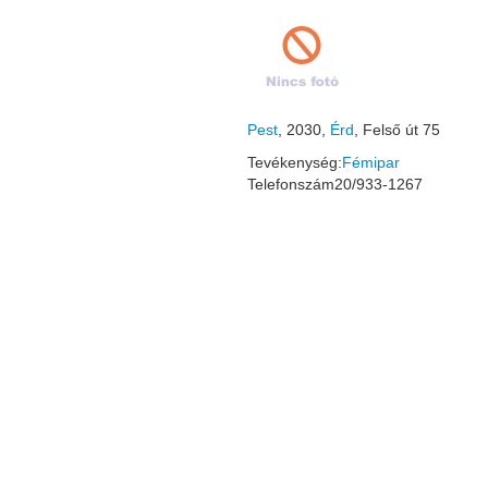
Pest
, 2030,
Érd
, Felső út 75
Tevékenység:
Fémipar
Telefonszám
20/933-1267