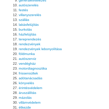
generálkivitelezés
autószerelés
festés
villanyszerelés
szállás
lakásfelújítás
burkolás
házfelújítás
tereprendezés
rendezvények
rendezvények lebonyolítása
földmunka
autószerviz
vendégház
motordiagnosztika
frissensültek
adótanácsadás
könyvelés
érintésvédelem
áruszállítás
mázolás
villámvédelem
étkezde