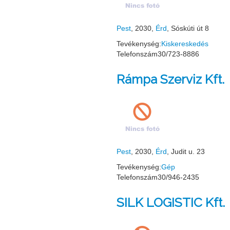
Pest
, 2030,
Érd
, Sóskúti út 8
Tevékenység:
Kiskereskedés
Telefonszám
30/723-8886
Rámpa Szerviz Kft.
Pest
, 2030,
Érd
, Judit u. 23
Tevékenység:
Gép
Telefonszám
30/946-2435
SILK LOGISTIC Kft.