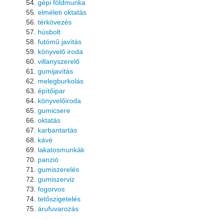
gépi földmunka
elméleti oktatás
térkövezés
húsbolt
futómű javítás
könyvelő iroda
villanyszerelő
gumijavítás
melegburkolás
építőipar
könyvelőiroda
gumicsere
oktatás
karbantartás
kávé
lakatosmunkák
panzió
gumiszerelés
gumiszerviz
fogorvos
tetőszigetelés
árufuvarozás