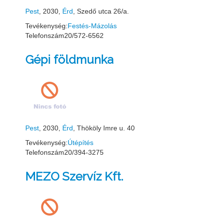
Pest
, 2030,
Érd
, Szedő utca 26/a.
Tevékenység:
Festés-Mázolás
Telefonszám
20/572-6562
Gépi földmunka
Pest
, 2030,
Érd
, Thököly Imre u. 40
Tevékenység:
Útépítés
Telefonszám
20/394-3275
MEZO Szervíz Kft.