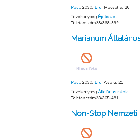
Pest
, 2030,
Érd
, Mecset u. 26
Tevékenység:
Építészet
Telefonszám
23/368-399
Marianum Általános
Pest
, 2030,
Érd
, Alsó u. 21
Tevékenység:
Általános iskola
Telefonszám
23/365-481
Non-Stop Nemzeti 