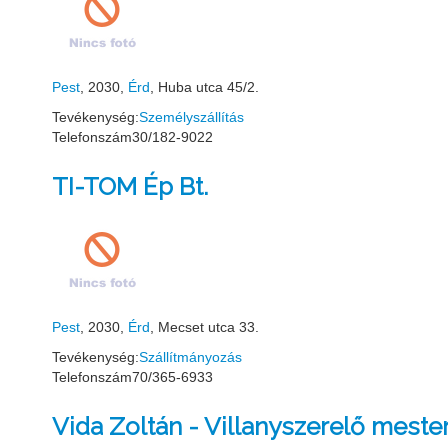
Pest
, 2030,
Érd
, Huba utca 45/2.
Tevékenység:
Személyszállítás
Telefonszám
30/182-9022
TI-TOM Ép Bt.
Pest
, 2030,
Érd
, Mecset utca 33.
Tevékenység:
Szállítmányozás
Telefonszám
70/365-6933
Vida Zoltán - Villanyszerelő meste