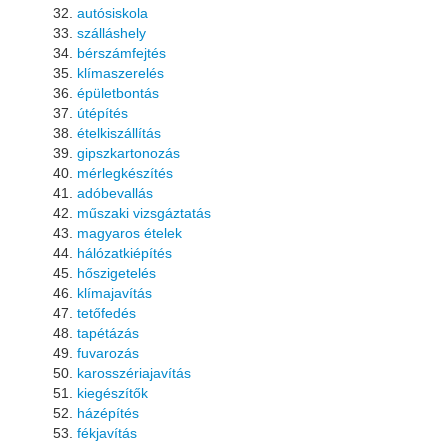
autósiskola
szálláshely
bérszámfejtés
klímaszerelés
épületbontás
útépítés
ételkiszállítás
gipszkartonozás
mérlegkészítés
adóbevallás
műszaki vizsgáztatás
magyaros ételek
hálózatkiépítés
hőszigetelés
klímajavítás
tetőfedés
tapétázás
fuvarozás
karosszériajavítás
kiegészítők
házépítés
fékjavítás