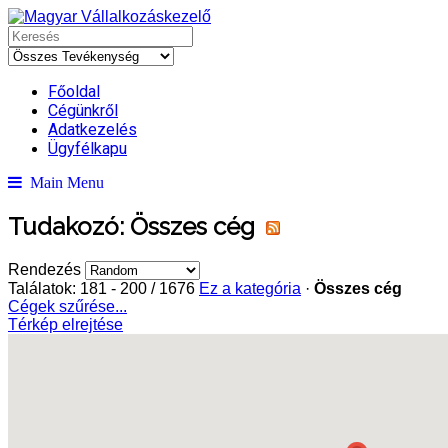
Főoldal
Cégünkről
Adatkezelés
Ügyfélkapu
Main Menu
Tudakozó: Összes cég
Rendezés
Találatok: 181 - 200 / 1676
Ez a kategória
·
Összes cég
Cégek szűrése...
Térkép elrejtése