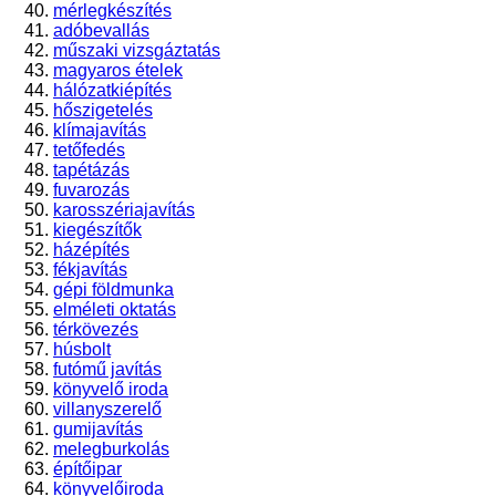
mérlegkészítés
adóbevallás
műszaki vizsgáztatás
magyaros ételek
hálózatkiépítés
hőszigetelés
klímajavítás
tetőfedés
tapétázás
fuvarozás
karosszériajavítás
kiegészítők
házépítés
fékjavítás
gépi földmunka
elméleti oktatás
térkövezés
húsbolt
futómű javítás
könyvelő iroda
villanyszerelő
gumijavítás
melegburkolás
építőipar
könyvelőiroda