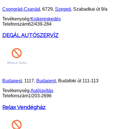
Csongrád-Csanád
, 6729,
Szeged
, Szabadkai út 9/a
Tevékenység:
Kiskereskedés
Telefonszám
62/439-284
DEGÁL AUTÓSZERVÍZ
Budapest
, 1117,
Budapest
, Budafoki út 111-113
Tevékenység:
Autójavítás
Telefonszám
1/203-2696
Relax Vendégház