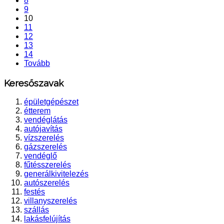
8
9
10
11
12
13
14
Tovább
Keresőszavak
épületgépészet
étterem
vendéglátás
autójavítás
vízszerelés
gázszerelés
vendéglő
fűtésszerelés
generálkivitelezés
autószerelés
festés
villanyszerelés
szállás
lakásfelújítás