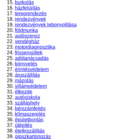
burkolás
házfelújítás
tereprendezés
rendezvények
rendezvények lebonyolítása
földmunka
autószerviz
vendégház
motordiagnosztika
frissensültek
adótanácsadás
könyvelés
érintésvédelem
áruszállítás
mázolás
villámvédelem
étkezde
autósiskola
szálláshely
bérszámfejtés
klímaszerelés
épületbontás
útépítés
ételkiszállítás
gipszkartonozás