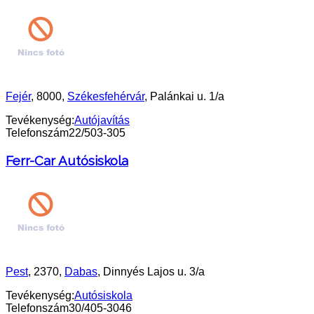
Fejér
, 8000,
Székesfehérvár
, Palánkai u. 1/a
Tevékenység:
Autójavítás
Telefonszám
22/503-305
Ferr-Car Autósiskola
Pest
, 2370,
Dabas
, Dinnyés Lajos u. 3/a
Tevékenység:
Autósiskola
Telefonszám
30/405-3046