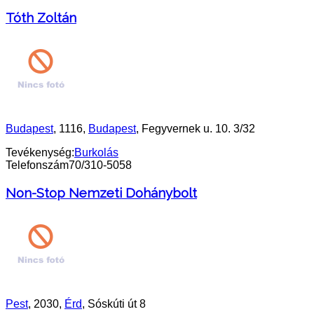
Tóth Zoltán
Budapest
, 1116,
Budapest
, Fegyvernek u. 10. 3/32
Tevékenység:
Burkolás
Telefonszám
70/310-5058
Non-Stop Nemzeti Dohánybolt
Pest
, 2030,
Érd
, Sóskúti út 8