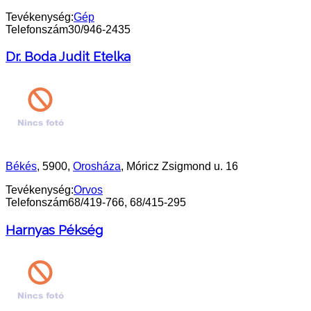
Tevékenység:
Gép
Telefonszám
30/946-2435
Dr. Boda Judit Etelka
Békés
, 5900,
Orosháza
, Móricz Zsigmond u. 16
Tevékenység:
Orvos
Telefonszám
68/419-766, 68/415-295
Harnyas Pékség