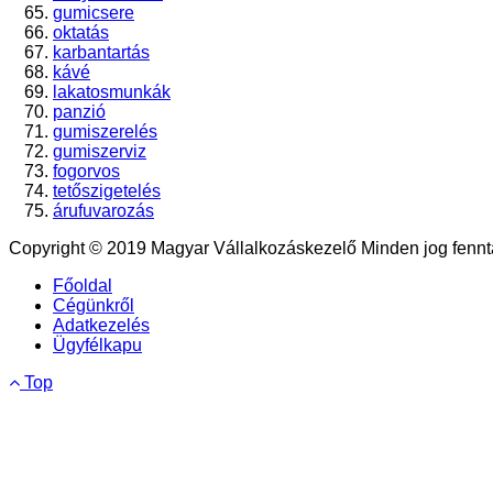
gumicsere
oktatás
karbantartás
kávé
lakatosmunkák
panzió
gumiszerelés
gumiszerviz
fogorvos
tetőszigetelés
árufuvarozás
Copyright © 2019 Magyar Vállalkozáskezelő Minden jog fennta
Főoldal
Cégünkről
Adatkezelés
Ügyfélkapu
Top