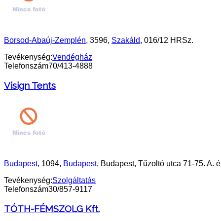
Borsod-Abaúj-Zemplén
, 3596,
Szakáld
, 016/12 HRSz.
Tevékenység:
Vendégház
Telefonszám
70/413-4888
Visign Tents
Budapest
, 1094,
Budapest
, Budapest, Tűzoltó utca 71-75. A. é
Tevékenység:
Szolgáltatás
Telefonszám
30/857-9117
TÓTH-FÉMSZOLG Kft.