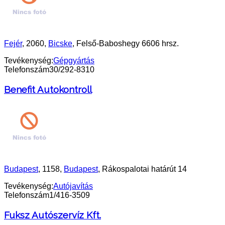
Fejér
, 2060,
Bicske
, Felső-Baboshegy 6606 hrsz.
Tevékenység:
Gépgyártás
Telefonszám
30/292-8310
Benefit Autokontroll
Budapest
, 1158,
Budapest
, Rákospalotai határút 14
Tevékenység:
Autójavítás
Telefonszám
1/416-3509
Fuksz Autószervíz Kft.