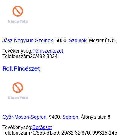
Jász-Nagykun-Szolnok
, 5000,
Szolnok
, Mester út 35.
Tevékenység:
Fémszerkezet
Telefonszám
20/492-8824
Roll Pincészet
Győr-Moson-Sopron
, 9400,
Sopron
, Áfonya utca 8
Tevékenység:
Borászat
Telefonszám
70/556-61-59, 20/32 32 870, 99/315-145