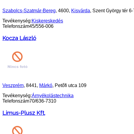
Szabolcs-Szatmár-Bereg
, 4600,
Kisvárda
, Szent György tér 6-
Tevékenység:
Kiskereskedés
Telefonszám
45/556-006
Kocza László
Veszprém
, 8441,
Márkó
, Petőfi utca 109
Tevékenység:
Árnyékolástechnika
Telefonszám
70/636-7310
Limus-Plusz Kft.