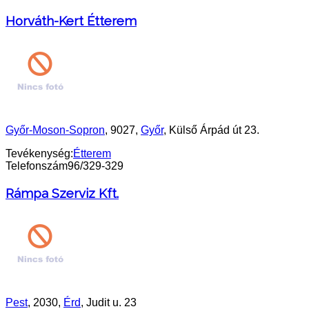
Horváth-Kert Étterem
Győr-Moson-Sopron
, 9027,
Győr
, Külső Árpád út 23.
Tevékenység:
Étterem
Telefonszám
96/329-329
Rámpa Szerviz Kft.
Pest
, 2030,
Érd
, Judit u. 23