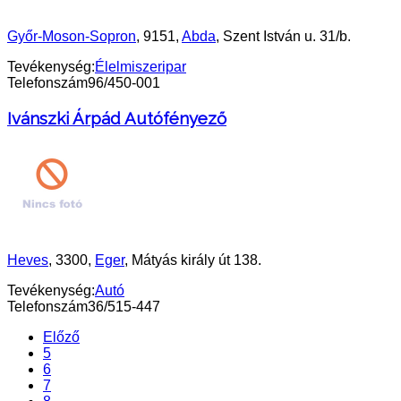
Győr-Moson-Sopron
, 9151,
Abda
, Szent István u. 31/b.
Tevékenység:
Élelmiszeripar
Telefonszám
96/450-001
Ivánszki Árpád Autófényező
Heves
, 3300,
Eger
, Mátyás király út 138.
Tevékenység:
Autó
Telefonszám
36/515-447
Előző
5
6
7